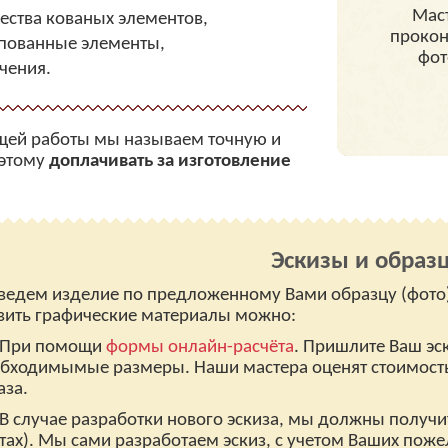
Мас
чества кованых элементов,
прокон
пованные элементы,
фот
чения.
ящей работы мы называем точную и
оэтому
доплачивать за изготовление
Эскизы и образ
ведем изделие по предложенному Вами образцу (фото) 
вить графические материалы можно:
При помощи
формы онлайн-расчёта
. Пришлите Ваш эс
бходимымые размеры. Наши мастера оценят стоимость 
аза.
В случае разработки нового эскиза, мы должны получит
тах). Мы сами разработаем эскиз, с учетом Ваших пож