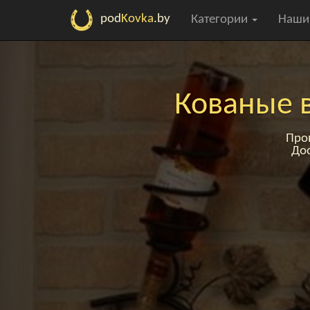
pod
Kovka
.by
Категории
Наши
Кованые 
Про
Дос