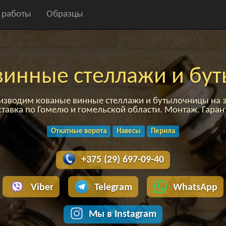
 работы
Образцы
винные стеллажи и бу
изводим кованые винные стеллажи и бутылочницы на з
тавка по Гомелю и гомельской области. Монтаж. Гаран
Откатные ворота
Навесы
Перила
+375 (29) 697-09-40
Viber
Telegram
WhatsApp
Мы в Instagram