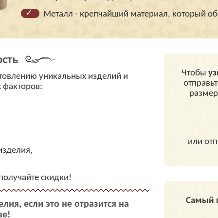
Металл - крепчайший материал, который об
сть
Чтобы
уз
готовлению уникальных изделий и
отправьт
х факторов:
размер
или отп
изделия,
получайте скидки!
Самый п
делия
, если это не отразится на
ве!