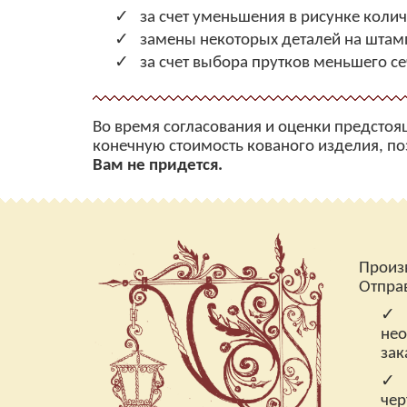
за счет уменьшения в рисунке коли
замены некоторых деталей на штам
за счет выбора прутков меньшего се
Во время согласования и оценки предсто
конечную стоимость кованого изделия, п
Вам не придется.
Произ
Отпра
нео
зак
чер