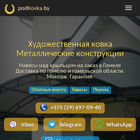
pod
Kovka
.by
Художественная ковка
Металлические конструкции
Навесы над крыльцом на заказ в Гомеле
Доставка по Гомелю и гомельской области.
Монтаж. Гарантия.
Откатные ворота
Навесы
Перила
+375 (29) 697-09-40
Viber
Telegram
WhatsApp